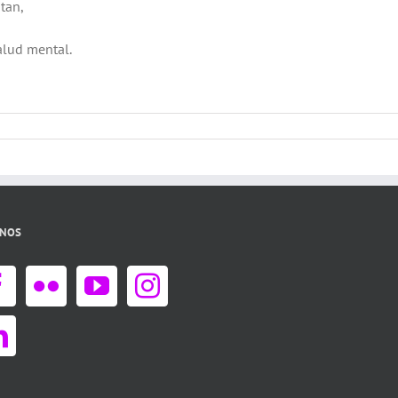
tan,
salud mental.
ANOS