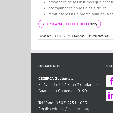
proveerles de los insumos que necesi
acompañarles en los días difíciles,
remitirlas/os a un profesional de la 
ACOMPAÑAR EN EL DUELO
Por
admin
|
13/07/2021
|
Noticias
|
Sin comentarios
CONTÁCTENOS
SÍG
CEDEPCA Guatemala
8a Avenida 7-57, Zona 2 Ciudad de
Guatemala Guatemala 01901
...
Teléfono: (+502) 2254-1093
Email:
cedepca@cedepca.org