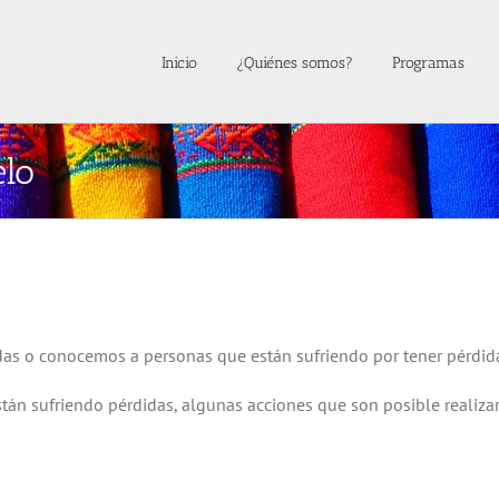
Inicio
¿Quiénes somos?
Programas
lo
as o conocemos a personas que están sufriendo por tener pérdidas
n sufriendo pérdidas, algunas acciones que son posible realizar