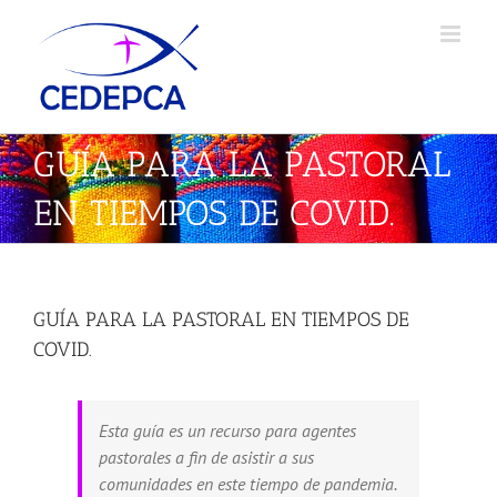
Skip
to
content
GUÍA PARA LA PASTORAL
EN TIEMPOS DE COVID.
GUÍA PARA LA PASTORAL EN TIEMPOS DE
COVID.
Esta guía es un recurso para agentes
pastorales a fin de asistir a sus
comunidades en este tiempo de pandemia.