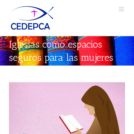
Skip
to
content
Iglesias como espacios
seguros para las mujeres
Ver
imagen
más
grande