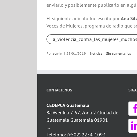
enviarlo y posiblemente publicarlo en algún
El siguiente artículo fue escrito por
Ana Sil
Voces de Mujeres, programa de radio que s
la_violencia_contra_las_mujeres_muchos
Por
admin
|
25/01/2019
|
Noticias
|
Sin comentarios
CONTÁCTENOS
SÍG
CEDEPCA Guatemala
8a Avenida 7-57, Zona 2 Ciudad de
Guatemala Guatemala 01901
...
Teléfono: (+502) 2254-1093