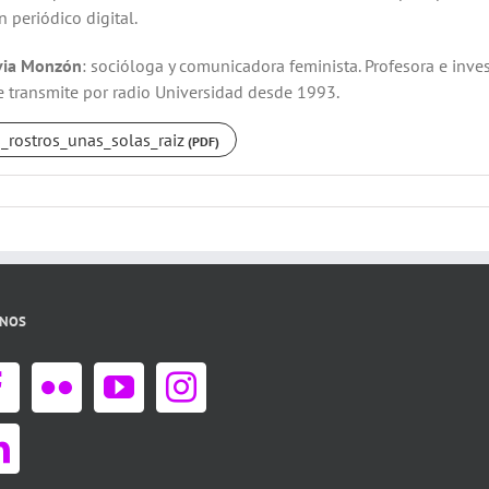
 periódico digital.
via Monzón
: socióloga y comunicadora feminista. Profesora e inv
e transmite por radio Universidad desde 1993.
_rostros_unas_solas_raiz
ANOS