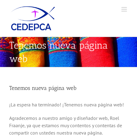
Skip
to
content
Tenemos nueva página
web
Tenemos nueva página web
¡La espera ha terminado! ¡Tenemos nueva página web!
Agradecemos a nuestro amigo y diseñador web, Roel
Fraanje, ya que estamos muy contentos y contentas de
compartir con ustedes nuestra nueva página.