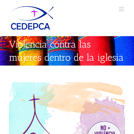
Skip
to
content
Violencia contra las
mujeres dentro de la iglesia
Ver
imagen
más
grande