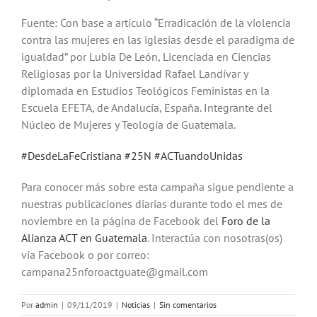
Fuente: Con base a artículo “Erradicación de la violencia
contra las mujeres en las iglesias desde el paradigma de
igualdad” por Lubia De León, Licenciada en Ciencias
Religiosas por la Universidad Rafael Landívar y
diplomada en Estudios Teológicos Feministas en la
Escuela EFETA, de Andalucía, España. Integrante del
Núcleo de Mujeres y Teología de Guatemala.
#
DesdeLaFeCristiana
#
25N
#
ACTuandoUnidas
Para conocer más sobre esta campaña sigue pendiente a
nuestras publicaciones diarias durante todo el mes de
noviembre en la página de Facebook del
Foro de la
Alianza ACT en Guatemala
. Interactúa con nosotras(os)
vía Facebook o por correo:
campana25nforoactguate@gmail.com
Por
admin
|
09/11/2019
|
Noticias
|
Sin comentarios