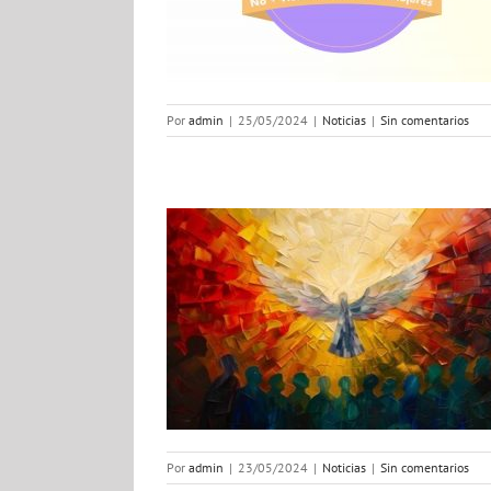
 2023
ias
Por
admin
|
25/05/2024
|
Noticias
|
Sin comentarios
costés
ias
Por
admin
|
23/05/2024
|
Noticias
|
Sin comentarios