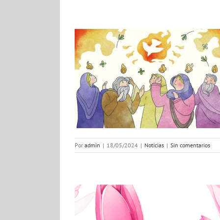
 pentecostés
ias
Por
admin
|
18/05/2024
|
Noticias
|
Sin comentarios