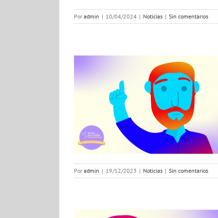
Por
admin
|
10/04/2024
|
Noticias
|
Sin comentarios
a vida
ias
Por
admin
|
19/12/2023
|
Noticias
|
Sin comentarios