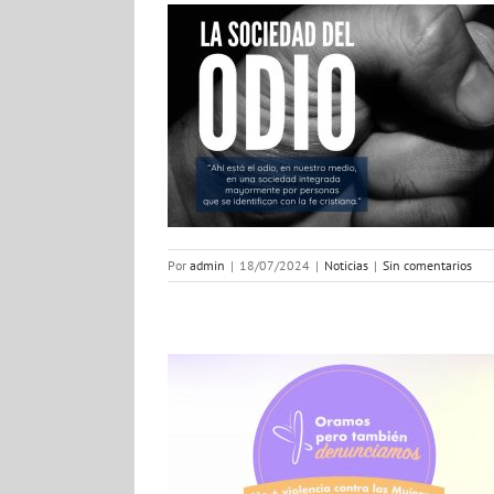
 DEL ODIO
ias
Por
admin
|
18/07/2024
|
Noticias
|
Sin comentarios
ramos pero también
iolencia contra las