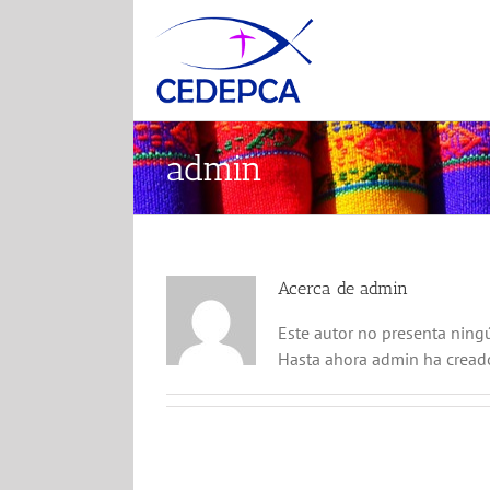
Skip
to
content
admin
Acerca de
admin
Este autor no presenta ningú
Hasta ahora admin ha cread