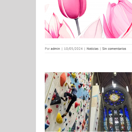
hallará?
ias
Por
admin
|
10/05/2024
|
Noticias
|
Sin comentarios
ias se cierran
ias